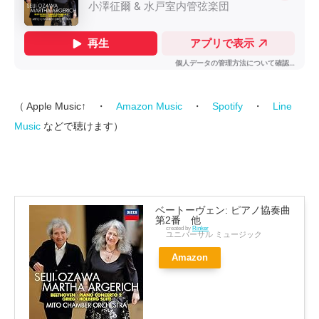
（ Apple Music↑ ・
Amazon Music
・
Spotify
・
Line
Music
などで聴けます）
ベートーヴェン: ピアノ協奏曲
第2番 他
created by
Rinker
ユニバーサル ミュージック
Amazon