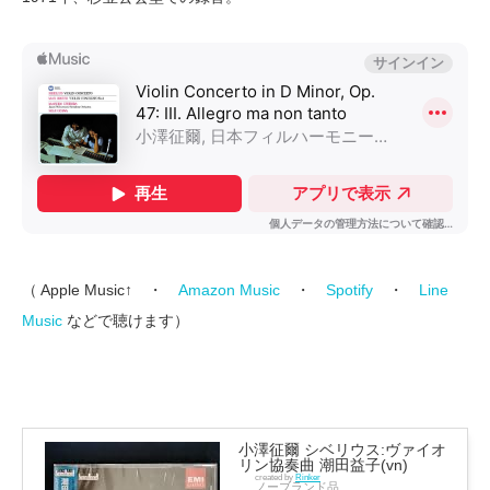
（ Apple Music↑ ・
Amazon Music
・
Spotify
・
Line
Music
などで聴けます）
小澤征爾 シベリウス:ヴァイオ
リン協奏曲 潮田益子(vn)
created by
Rinker
ノーブランド品