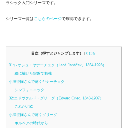
ラシック入門シリーズです。
シリーズ一覧は
こちらのページ
で確認できます。
目次（押すとジャンプします）
[
とじる
]
31:レオシュ・ヤナーチェク（Leoš Janáček、1854-1928）
絵に描いた鍵盤で勉強
小澤征爾さんで聴くヤナーチェク
シンフォニエッタ
32:エドヴァルド・グリーグ（Edvard Grieg, 1843-1907）
これが北欧
小澤征爾さんで聴くグリーグ
ホルベアの時代から