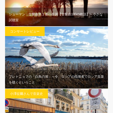
シューマン：交響曲第２番ハ長調【交響曲100の物語】～小さな
試聴室
コンサートレビュー
プレトニョフの「白鳥の湖」～今、ロシアの指揮者でロシア音楽
を聴くということ
小澤征爾さんで音楽史