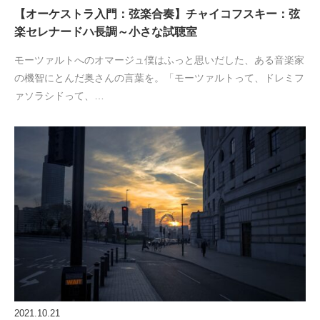
【オーケストラ入門：弦楽合奏】チャイコフスキー：弦
楽セレナードハ長調～小さな試聴室
モーツァルトへのオマージュ僕はふっと思いだした、ある音楽家
の機智にとんだ奥さんの言葉を。「モーツァルトって、ドレミフ
ァソラシドって、…
2021.10.21