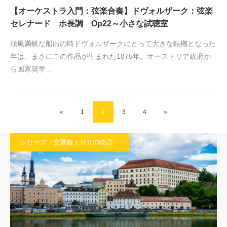
【オーケストラ入門：弦楽合奏】ドヴォルザーク：弦楽
セレナード ホ長調 Op22～小さな試聴室
順風満帆な船出の時ドヴォルザークにとって大きな転機となった
年は、まさにこの作品が生まれた1875年。オーストリア政府か
ら国家奨学…
«
1
2
3
4
»
シリーズ〈交響曲１００の物語〉