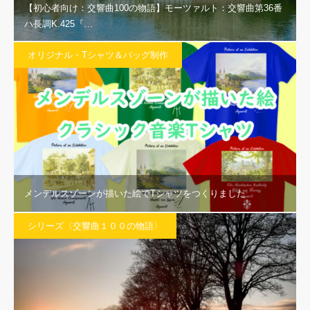
【初心者向け：交響曲100の物語】モーツァルト：交響曲第36番
ハ長調K.425『…
オリジナル・Tシャツ＆バッグ制作
メンデルスゾーンが描いた絵でTシャツをつくりました
シリーズ〈交響曲１００の物語〉