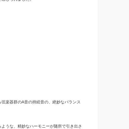
る弦楽器群のA音の持続音の、絶妙なバランス
るような、精妙なハーモニーが随所で引き出さ