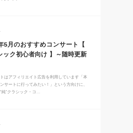
7
26年5月のおすすめコンサート【
シック初心者向け 】～随時更新
トはアフィリエイト広告を利用しています「本
ンサートに行ってみたい！」という方向けに、
“純”クラシック・コ…
7