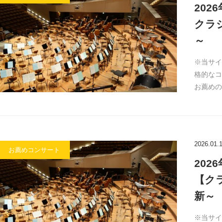
20
クラ
～
※当サイ
格的なコ
お薦めの
2026.01.
お薦めコンサート
20
【ク
新～
※当サイ