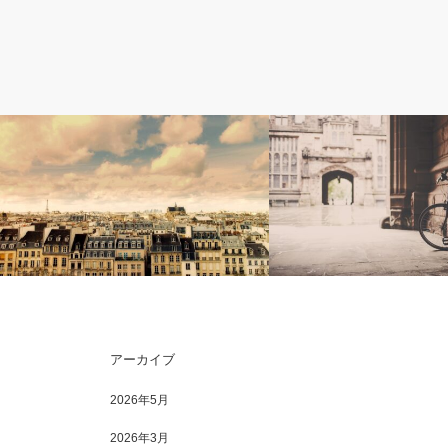
シリーズ〈交響曲１００の物語〉
コンサートレビュー
アーカイブ
【初心者向け：交響曲100の物語】モー
川口成彦さんのフォルテピ
ツァルト：交響曲第31番ニ長調
ンを聴く～フォルテピアノ
2026年5月
K.297『…
2026年3月