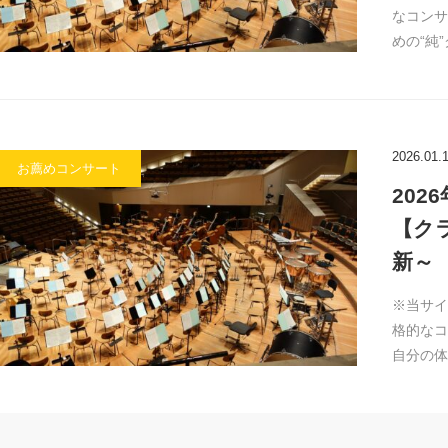
なコンサ
めの“純
2026.01.
お薦めコンサート
20
【ク
新～
※当サイ
格的なコ
自分の体