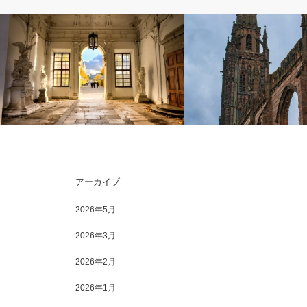
シリーズ〈交響曲１００の物語〉
コンサートレビュー
アーカイブ
【初心者向け：交響曲100の物語】モー
ノット＆東響 清らかなるブ
ツァルト：交響曲第39番変ホ長調～小さ
レクイエム」
2026年5月
な試…
2026年3月
2026年2月
2026年1月