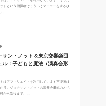
トはアフィリエイトを利用しています「そうだ
ットという指揮者はこういうマーラーをするひ
」。…
29
ナサン・ノット＆東京交響楽団
ェル：子どもと魔法（演奏会形
トはアフィリエイトを利用しています声楽陣は
かり。ジョナサン・ノットの演奏会形式のオペ
役から端役まで、…