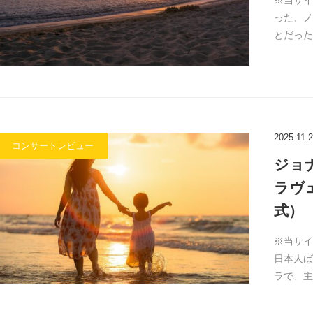
※当サイ
った、ノ
とだった
2025.11.
コンサートレビュー
ジョ
ラヴ
式）
※当サイ
日本人ば
ラで、主