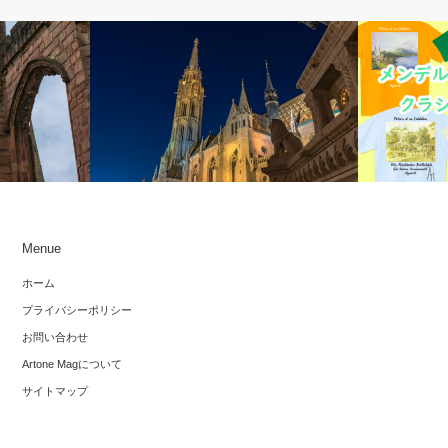
コンサートレビュー
オリジナル
Menue
リテン「戦争
小林研一郎＆ハンガリー国立フィル2023
メンデルス
ホーム
第２夜～仲道郁代さんの静かなる「皇
をつくりま
プライバシーポリシー
帝」
お問い合わせ
Artone Magについて
サイトマップ